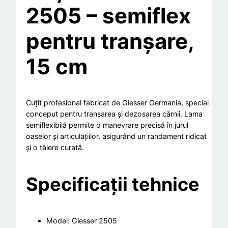
2505 – semiflex
2
5
pentru tranșare,
0
5
15 cm
,
1
5
Cuțit profesional fabricat de Giesser Germania, special
c
conceput pentru tranșarea și dezosarea cărnii. Lama
m
semiflexibilă permite o manevrare precisă în jurul
s
oaselor și articulațiilor, asigurând un randament ridicat
e
și o tăiere curată.
m
i
Specificații tehnice
f
l
e
Model: Giesser 2505
x