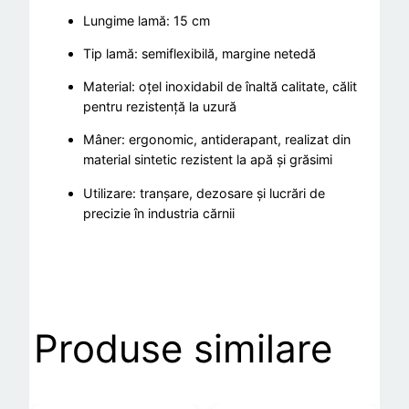
t
Lungime lamă: 15 cm
r
Tip lamă: semiflexibilă, margine netedă
a
Material: oțel inoxidabil de înaltă calitate, călit
n
pentru rezistență la uzură
s
a
Mâner: ergonomic, antiderapant, realizat din
r
material sintetic rezistent la apă și grăsimi
e
Utilizare: tranșare, dezosare și lucrări de
precizie în industria cărnii
Produse similare