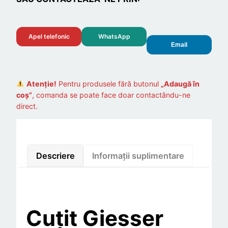
t
i
t
Apel telefonic
WhatsApp
a
Email
t
e
C
Atenție!
Pentru produsele fără butonul
„Adaugă în
u
coș”
, comanda se poate face doar contactându-ne
direct.
t
i
t
g
Descriere
Informații suplimentare
i
e
s
s
Cuțit Giesser
e
r