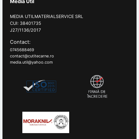
Media Util
MEDIA UTILMATERIALSERVICE SRL
CUI: 38401735
J27/1136/2017
Contact:
0745688469
contact@cutitecarne.ro
media.util@yahoo.com