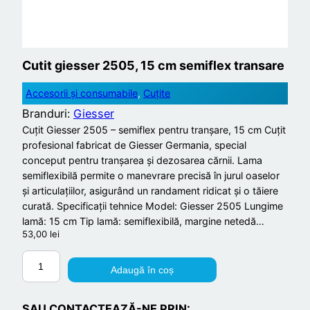
Cutit giesser 2505, 15 cm semiflex transare
Accesorii și consumabile
, 
Cuțite
Branduri:
Giesser
Cuțit Giesser 2505 – semiflex pentru tranșare, 15 cm Cuțit
profesional fabricat de Giesser Germania, special
conceput pentru tranșarea și dezosarea cărnii. Lama
semiflexibilă permite o manevrare precisă în jurul oaselor
și articulațiilor, asigurând un randament ridicat și o tăiere
curată. Specificații tehnice Model: Giesser 2505 Lungime
lamă: 15 cm Tip lamă: semiflexibilă, margine netedă…
53,00
lei
C
Adaugă în coș
a
n
SAU CONTACTEAZĂ-NE PRIN: