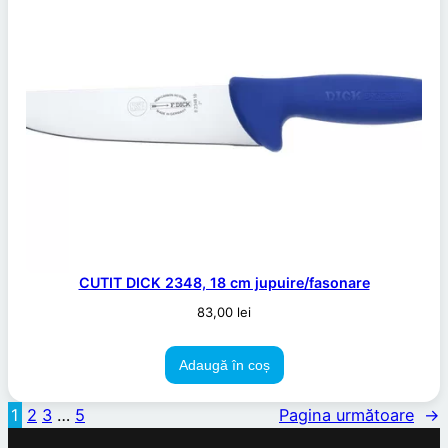
CUTIT DICK 2348, 18 cm jupuire/fasonare
83,00
lei
Adaugă în coș
1
2
3
…
5
Pagina următoare
→