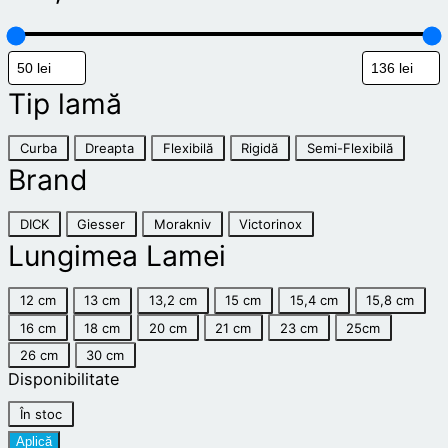
Tip lamă
T
Curba
Dreapta
Flexibilă
Rigidă
Semi-Flexibilă
i
Brand
p
B
l
DICK
Giesser
Morakniv
Victorinox
r
Lungimea Lamei
a
a
m
L
n
ă
12 cm
13 cm
13,2 cm
15 cm
15,4 cm
15,8 cm
u
d
16 cm
18 cm
20 cm
21 cm
23 cm
25cm
n
26 cm
30 cm
g
Disponibilitate
i
S
În stoc
m
t
Aplică