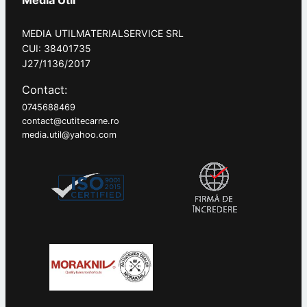
MEDIA UTILMATERIALSERVICE SRL
CUI: 38401735
J27/1136/2017
Contact:
0745688469
contact@cutitecarne.ro
media.util@yahoo.com