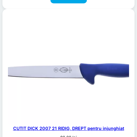
CUTIT DICK 2007 21 RIDIG, DREPT pentru injunghiat