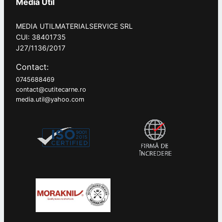
Media Util
MEDIA UTILMATERIALSERVICE SRL
CUI: 38401735
J27/1136/2017
Contact:
0745688469
contact@cutitecarne.ro
media.util@yahoo.com