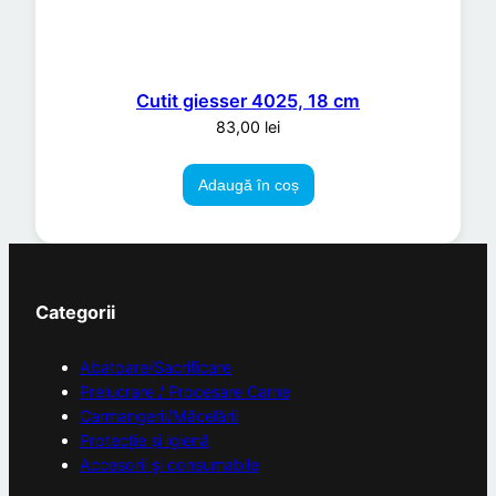
Cutit giesser 4025, 18 cm
83,00
lei
Adaugă în coș
Categorii
Abatoare/Sacrificare
Prelucrare / Procesare Carne
Carmangerii/Măcelării
Protecție și igienă
Accesorii și consumabile