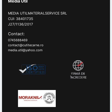
Media Util
MEDIA UTILMATERIALSERVICE SRL
CUI: 38401735
J27/1136/2017
Contact:
0745688469
contact@cutitecarne.ro
media.util@yahoo.com