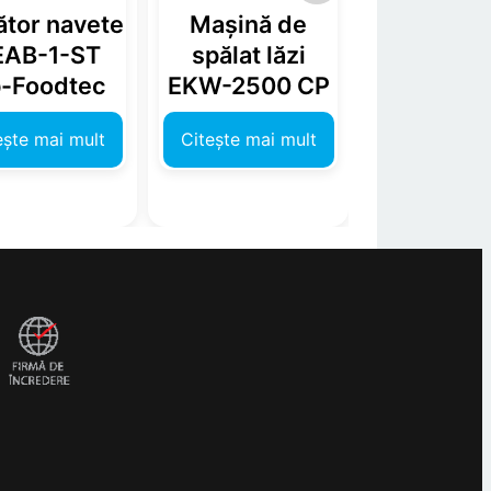
tor navete
Mașină de
Uscător n
EAB-1-ST
spălat lăzi
EAB-2-T
-Foodtec
EKW-2500 CP
CP-Food
ește mai mult
Citește mai mult
Citește mai