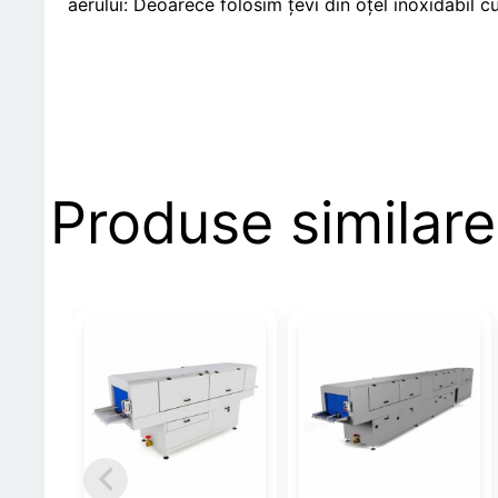
aerului: Deoarece folosim țevi din oțel inoxidabil c
Produse similare