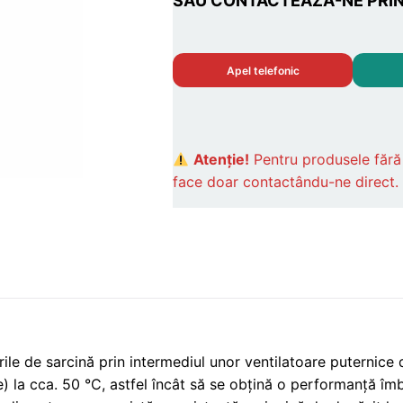
SAU CONTACTEAZĂ-NE PRIN
Apel telefonic
Atenție!
Pentru produsele făr
face doar contactându-ne direct.
le de sarcină prin intermediul unor ventilatoare puternice d
lare) la cca. 50 °C, astfel încât să se obțină o performanță îm