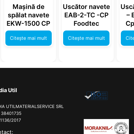
Mașină de
Uscător navete
Uscă
spălat navete
EAB-2-TC -CP
– 
EKW-1500 CP
Foodtec
Cp
Citește mai mult
Citește mai mult
Cit
ia Util
IA UTILMATERIALSERVICE SRL
: 38401735
/1136/2017
tact: