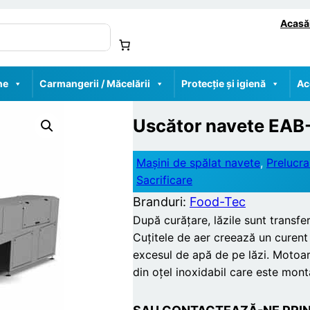
Acasă
ne
Carmangerii / Măcelării
Protecție și igienă
Ac
Uscător navete EAB
Mașini de spălat navete
, 
Prelucra
Sacrificare
Branduri:
Food-Tec
După curățare, lăzile sunt transfe
Cuțitele de aer creează un curent 
excesul de apă de pe lăzi. Motoar
din oțel inoxidabil care este mon