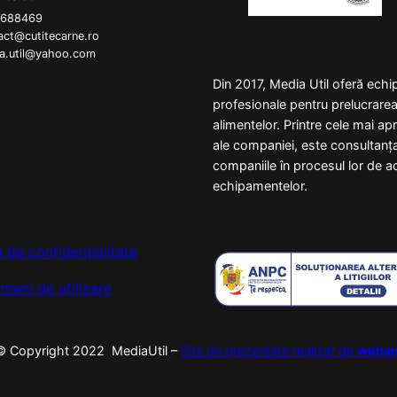
5688469
act@cutitecarne.ro
a.util@yahoo.com
Din 2017, Media Util oferă ech
profesionale pentru prelucrare
alimentelor. Printre cele mai a
ale companiei, este consultanț
companiile în procesul lor de ac
echipamentelor.
ă de confidențialitate
meni de utilizare
© Copyright 2022 MediaUtil –
Site de prezentare realizat de
weba