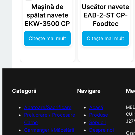
Mașină de
Uscător navete
spălat navete
EAB-2-ST CP-
EKW-3500 CP
Foodtec
Citește mai mult
Citește mai mult
Categorii
Navigare
Med
Abatoare/Sacrificare
Acasă
MED
CUI
Prelucrare / Procesare
Produse
J27
Carne
Servicii
Carmangerii/Măcelării
Despre noi
Con