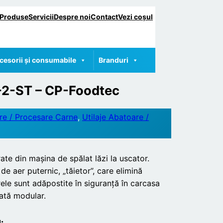
Produse
Servicii
Despre noi
Contact
Vezi coșul
cesorii și consumabile
Branduri
-2-ST – CP-Foodtec
re / Procesare Carne
, 
Utilaje Abatoare /
rate din mașina de spălat lăzi la uscator.
de aer puternic, „tăietor”, care elimină
ele sunt adăpostite în siguranță în carcasa
tată modular.