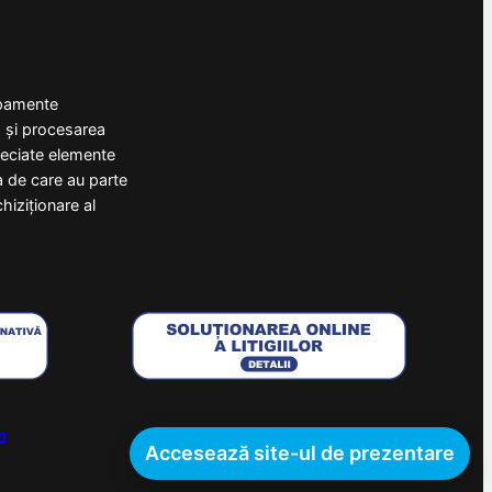
ipamente
a și procesarea
preciate elemente
a de care au parte
hiziționare al
m
Accesează site-ul de prezentare