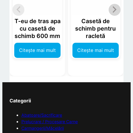
T-eu de tras apa
Casetă de
cu casetă de
schimb pentru
schimb 600 mm
racletă
Citește mai mult
Citește mai mult
Categorii
Abatoare/Sacrificare
Prelucrare / Procesare Carne
Carmangerii/Măcelării