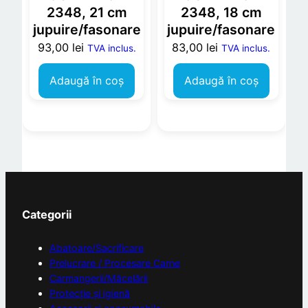
2348, 21 cm
2348, 18 cm
jupuire/fasonare
jupuire/fasonare
93,00
lei
83,00
lei
TVA inclus.
TVA inclus.
Adaugă în coș
Adaugă în coș
Categorii
Abatoare/Sacrificare
Prelucrare / Procesare Carne
Carmangerii/Măcelării
Protecție și igienă