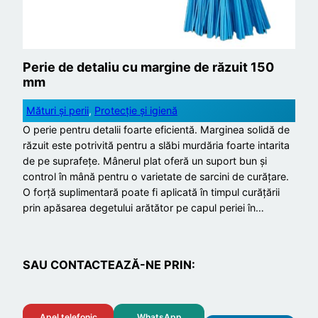
Perie de detaliu cu margine de răzuit 150
mm
Mături și perii
, 
Protecție și igienă
O perie pentru detalii foarte eficientă. Marginea solidă de
răzuit este potrivită pentru a slăbi murdăria foarte intarita
de pe suprafețe. Mânerul plat oferă un suport bun și
control în mână pentru o varietate de sarcini de curățare.
O forță suplimentară poate fi aplicată în timpul curățării
prin apăsarea degetului arătător pe capul periei în…
SAU CONTACTEAZĂ-NE PRIN:
Apel telefonic
WhatsApp