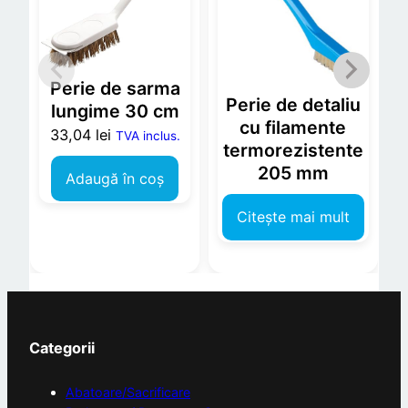
Perie de sarma
Perie de detaliu
lungime 30 cm
cu filamente
33,04
lei
TVA inclus.
termorezistente
205 mm
Adaugă în coș
Citește mai mult
Categorii
Abatoare/Sacrificare