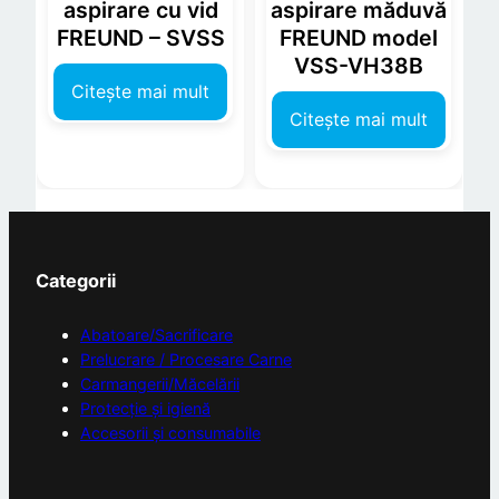
aspirare cu vid
aspirare măduvă
FREUND – SVSS
FREUND model
VSS-VH38B
Citește mai mult
Citește mai mult
Categorii
Abatoare/Sacrificare
Prelucrare / Procesare Carne
Carmangerii/Măcelării
Protecție și igienă
Accesorii și consumabile