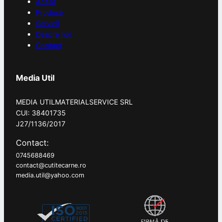
Acasă
Produse
Servicii
Despre noi
Contact
Media Util
MEDIA UTILMATERIALSERVICE SRL
CUI: 38401735
J27/1136/2017
Contact:
0745688469
contact@cutitecarne.ro
media.util@yahoo.com