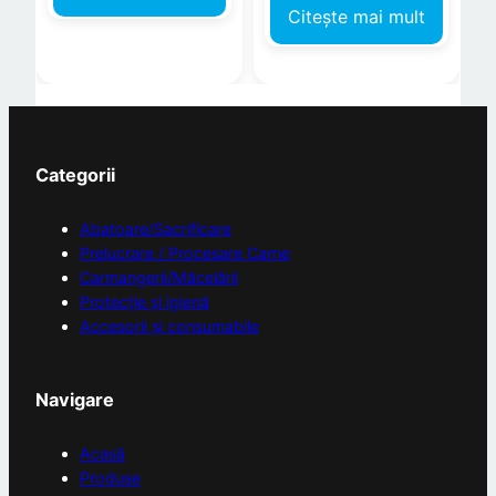
Citește mai mult
Categorii
Abatoare/Sacrificare
Prelucrare / Procesare Carne
Carmangerii/Măcelării
Protecție și igienă
Accesorii și consumabile
Navigare
Acasă
Produse