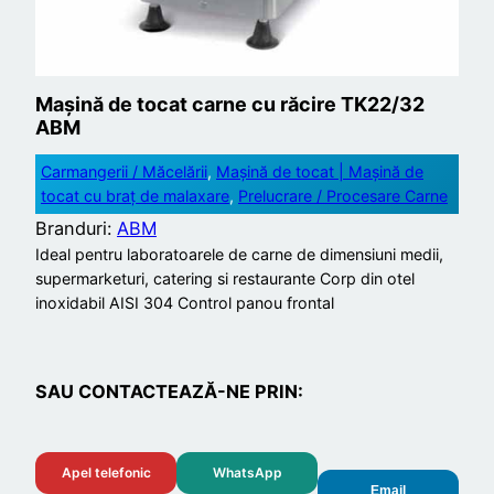
Mașină de tocat carne cu răcire TK22/32
ABM
Carmangerii / Măcelării
, 
Mașină de tocat | Mașină de
tocat cu braț de malaxare
, 
Prelucrare / Procesare Carne
Branduri:
ABM
Ideal pentru laboratoarele de carne de dimensiuni medii,
supermarketuri, catering si restaurante Corp din otel
inoxidabil AISI 304 Control panou frontal
SAU CONTACTEAZĂ-NE PRIN:
Apel telefonic
WhatsApp
Email