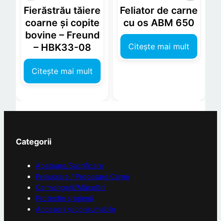
Fierăstrău tăiere
Feliator de carne
coarne și copite
cu os ABM 650
bovine – Freund
Citește mai mult
– HBK33-08
Citește mai mult
Categorii
Abatoare/Sacrificare
Prelucrare / Procesare Carne
Carmangerii/Măcelării
Protecție și igienă
Accesorii și consumabile