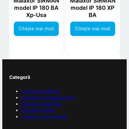
Malaxor SIRMAN
Malaxor SIRMAN
model IP 180 BA
model IP 180 XP
Xp-Usa
BA
Citește mai mult
Citește mai mult
Categorii
Abatoare/Sacrificare
Prelucrare / Procesare Carne
Carmangerii/Măcelării
Protecție și igienă
Accesorii și consumabile