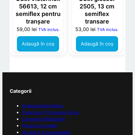
2
56613, 12 cm
2505, 13 cm
0
semiflex pentru
semiflex
m
tranșare
transare
m
59,00
lei
53,00
lei
TVA inclus.
TVA inclus.
s
e
Adaugă în coș
Adaugă în coș
t
d
e
5
Categorii
Abatoare/Sacrificare
Prelucrare / Procesare Carne
Carmangerii/Măcelării
Protecție și igienă
Accesorii și consumabile