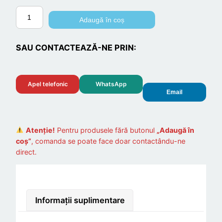
C
Adaugă în coș
a
n
SAU CONTACTEAZĂ-NE PRIN:
t
i
t
Apel telefonic
WhatsApp
a
Email
t
e
L
Atenție!
Pentru produsele fără butonul
„Adaugă în
a
coș”
, comanda se poate face doar contactându-ne
direct.
m
e
d
e
Informații suplimentare
t
r