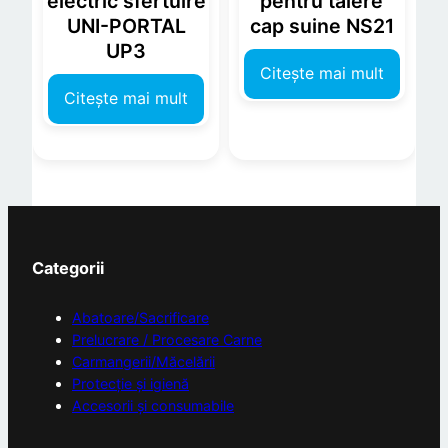
electric sfertuire
pentru tăiere
t
UNI-PORTAL
cap suine NS21
UP3
Citește mai mult
Citește mai mult
Categorii
Abatoare/Sacrificare
Prelucrare / Procesare Carne
Carmangerii/Măcelării
Protecție și igienă
Accesorii și consumabile