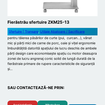
Fierăstrău sfertuire ZKM25-13
Sfertuire | Tranșare
, 
Utilaje Abatoare / Sacrificare
pentru tăierea păsărilor de curte (pui, curcan…), vânat
mic și părți mici de carne de porc, oaie și vițel ergonomie
îmbunătățită datorită spațiului de lucru deschis de ambele
părți design care economisește spațiu cu motor deasupra
zonei de lucru angrenaj conic solid de lungă durată de la
fierăstraie primare de rupere caracteristicile de siguranță
și…
SAU CONTACTEAZĂ-NE PRIN:
Apel telefonic
WhatsApp