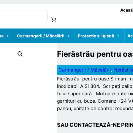
Acasă
ne
Carmangerii / Măcelării
Protecție și igienă
Ac
Fierăstrău pentru oa
Carmangerii / Măcelării
, 
Fierăstră
Fierăstrău pentru oase Sirman , m
inoxidabil AISI 304. Scripeți calib
fulia superioară. Motoare puternic
garnituri cu buze. Comenzi (24 V)
panou, unitate de control redunda
SAU CONTACTEAZĂ-NE PRIN