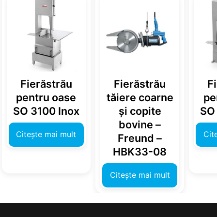
Fierăstrău
Fierăstrău
F
pentru oase
tăiere coarne
pe
SO 3100 Inox
și copite
SO 
bovine –
Citește mai mult
Cit
Freund –
HBK33-08
Citește mai mult