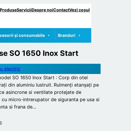
Produse
Servicii
Despre noi
Contact
Vezi coșul
cesorii și consumabile
Branduri
se SO 1650 Inox Start
u electric
odel SO 1650 Inox Start : Corp din otel
rați din aluminiu lustruit. Rulmenți etanșați pe
e asincrone si ventilate protejate de
 cu micro-intrerupator de siguranta pe usa si
nta si frana de…
: