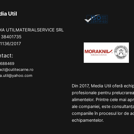
ia Util
IA UTILMATERIALSERVICE SRL
: 38401735
/1136/2017
tact:
5688469
act@cutitecarne.ro
a.util@yahoo.com
Din 2017, Media Util oferă ech
profesionale pentru prelucrare
alimentelor. Printre cele mai a
ale companiei, este consultanț
companiile în procesul lor de ac
echipamentelor.