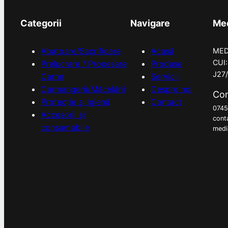
Categorii
Navigare
Med
Abatoare/Sacrificare
Acasă
MED
CUI
Prelucrare / Procesare
Produse
J27
Carne
Servicii
Carmangerii/Măcelării
Despre noi
Con
Protecție și igienă
Contact
074
Accesorii și
cont
consumabile
medi