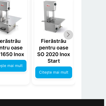
ierăstrău
Fierăstrău
Fierăst
ntru oase
pentru oase
tăiere co
1650 Inox
SO 2020 Inox
și copi
Start
bovine H
ește mai mult
06 – Fre
Citește mai mult
Citește mai