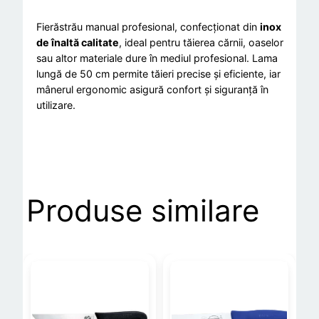
a
u
Fierăstrău manual profesional, confecționat din
inox
de înaltă calitate
, ideal pentru tăierea cărnii, oaselor
m
sau altor materiale dure în mediul profesional. Lama
a
lungă de 50 cm permite tăieri precise și eficiente, iar
n
mânerul ergonomic asigură confort și siguranță în
u
utilizare.
a
l
d
i
n
Produse similare
i
n
o
x
,
c