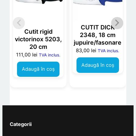
u
l
u
n
CUTIT DICK
Cutit rigid
g
2348, 18 cm
victorinox 5203,
i
jupuire/fasonare
20 cm
m
83,00
lei
TVA inclus.
111,00
lei
TVA inclus.
e
a
Adaugă în coș
Adaugă în coș
p
a
n
z
e
i
d
Categorii
e
5