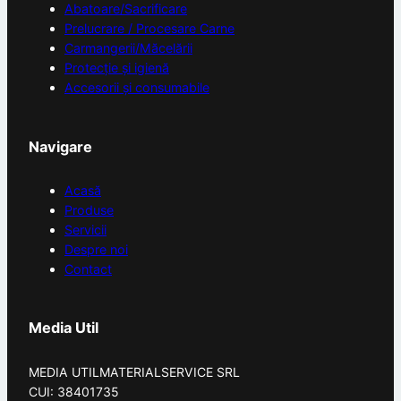
Abatoare/Sacrificare
0
Prelucrare / Procesare Carne
c
Carmangerii/Măcelării
Protecție și igienă
m
Accesorii și consumabile
Navigare
Acasă
Produse
Servicii
Despre noi
Contact
Media Util
MEDIA UTILMATERIALSERVICE SRL
CUI: 38401735