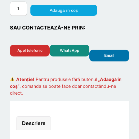
C
Adaugă în coș
a
n
SAU CONTACTEAZĂ-NE PRIN:
t
i
t
Apel telefonic
WhatsApp
a
Email
t
e
F
Atenție!
Pentru produsele fără butonul
„Adaugă în
i
coș”
, comanda se poate face doar contactându-ne
direct.
e
r
a
s
Descriere
t
r