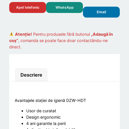
Apel telefonic
WhatsApp
Email
Atenție!
Pentru produsele fără butonul
„Adaugă în
coș”
, comanda se poate face doar contactându-ne
direct.
Descriere
Avantajele stației de igienă DZW-HDT
Usor de curatat
Design ergonomic
4 ani garantie la perii