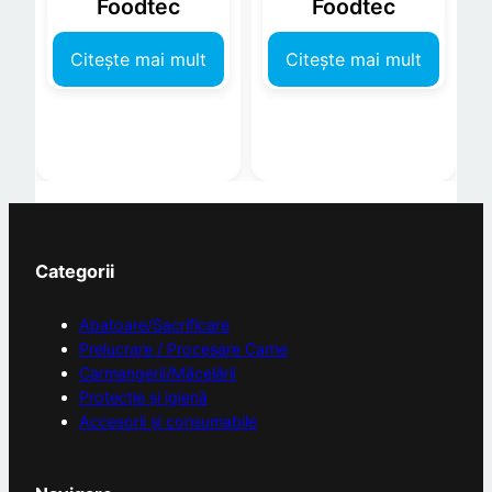
Foodtec
Foodtec
Citește mai mult
Citește mai mult
Categorii
Abatoare/Sacrificare
Prelucrare / Procesare Carne
Carmangerii/Măcelării
Protecție și igienă
Accesorii și consumabile