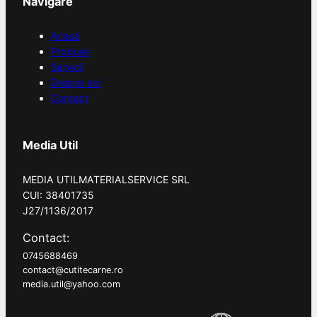
Navigare
Acasă
Produse
Servicii
Despre noi
Contact
Media Util
MEDIA UTILMATERIALSERVICE SRL
CUI: 38401735
J27/1136/2017
Contact:
0745688469
contact@cutitecarne.ro
media.util@yahoo.com