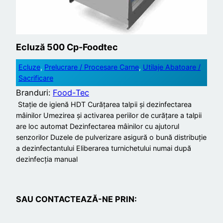
Ecluză 500 Cp-Foodtec
Ecluze
, 
Prelucrare / Procesare Carne
, 
Utilaje Abatoare /
Sacrificare
Branduri:
Food-Tec
Stație de igienă HDT Curățarea talpii și dezinfectarea
mâinilor Umezirea și activarea periilor de curățare a talpii
are loc automat Dezinfectarea mâinilor cu ajutorul
senzorilor Duzele de pulverizare asigură o bună distribuție
a dezinfectantului Eliberarea turnichetului numai după
dezinfecția manual
SAU CONTACTEAZĂ-NE PRIN: