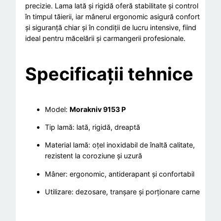
precizie. Lama lată și rigidă oferă stabilitate și control
i
în timpul tăierii, iar mânerul ergonomic asigură confort
o
și siguranță chiar și în condiții de lucru intensive, fiind
n
ideal pentru măcelării și carmangerii profesionale.
a
l
Specificații tehnice
l
a
t
Model:
Morakniv 9153 P
p
e
Tip lamă: lată, rigidă, dreaptă
n
Material lamă: oțel inoxidabil de înaltă calitate,
t
rezistent la coroziune și uzură
r
Mâner: ergonomic, antiderapant și confortabil
u
m
Utilizare: dezosare, tranșare și porționare carne
ă
c