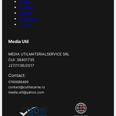
Acasă
Produse
Servicii
Despre noi
Contact
Media Util
MEDIA UTILMATERIALSERVICE SRL
CUI: 38401735
J27/1136/2017
Contact:
0745688469
contact@cutitecarne.ro
media.util@yahoo.com