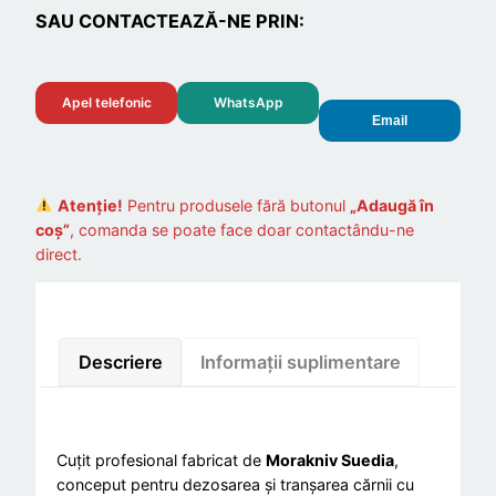
SAU CONTACTEAZĂ-NE PRIN:
t
i
t
Apel telefonic
WhatsApp
a
Email
t
e
C
Atenție!
Pentru produsele fără butonul
„Adaugă în
u
coș”
, comanda se poate face doar contactându-ne
direct.
ț
i
t
p
Descriere
Informații suplimentare
r
o
f
e
Cuțit profesional fabricat de
Morakniv Suedia
,
conceput pentru dezosarea și tranșarea cărnii cu
s