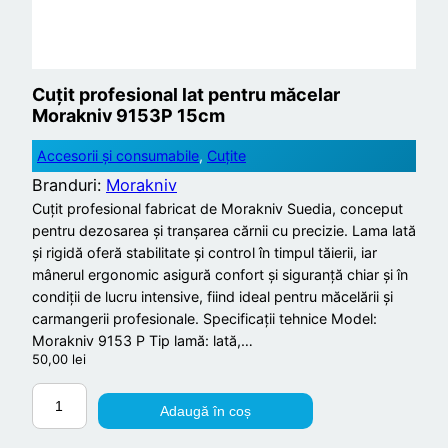
Cuțit profesional lat pentru măcelar
Morakniv 9153P 15cm
Accesorii și consumabile
, 
Cuțite
Branduri:
Morakniv
Cuțit profesional fabricat de Morakniv Suedia, conceput
pentru dezosarea și tranșarea cărnii cu precizie. Lama lată
și rigidă oferă stabilitate și control în timpul tăierii, iar
mânerul ergonomic asigură confort și siguranță chiar și în
condiții de lucru intensive, fiind ideal pentru măcelării și
carmangerii profesionale. Specificații tehnice Model:
Morakniv 9153 P Tip lamă: lată,…
50,00
lei
C
Adaugă în coș
a
n