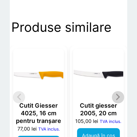
e
l
a
Produse similare
r
M
o
r
a
k
n
i
v
9
Cutit Giesser
Cutit giesser
1
4025, 16 cm
2005, 20 cm
5
pentru tranșare
105,00
lei
TVA inclus.
3
77,00
lei
TVA inclus.
P
Adaugă în coș