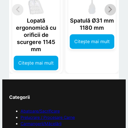
Lopată
Spatulă Ø31 mm
ergonomică cu
1180 mm
orificii de
i
Citește mai mult
scurgere 1145
mm
Citește mai mult
Categorii
Abatoare/Sacrificare
Prelucrare / Procesare Carne
Carmangerii/Măcelării