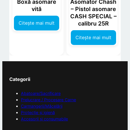
Boxă asomare
Asomator Chash
vită
– Pistol asomare
CASH SPECIAL –
Citește mai mult
calibru 25R
Citește mai mult
Categorii
Abatoare/Sacrificare
Prelucrare / Procesare Carne
Carmangerii/Măcelării
Protecție și igienă
Accesorii și consumabile