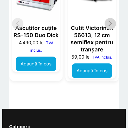
Ascuțitor cuțite
Cutit Victorinox
RS-150 Duo Dick
56613, 12 cm
semiflex pentru
4.490,00
lei
TVA
tranșare
inclus.
59,00
lei
TVA inclus.
Adaugă în coș
Adaugă în coș
Categorii