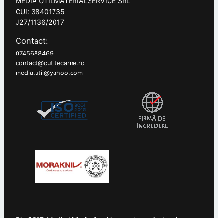
MEDIA UTILMATERIALSERVICE SRL
CUI: 38401735
J27/1136/2017
Contact:
0745688469
contact@cutitecarne.ro
media.util@yahoo.com