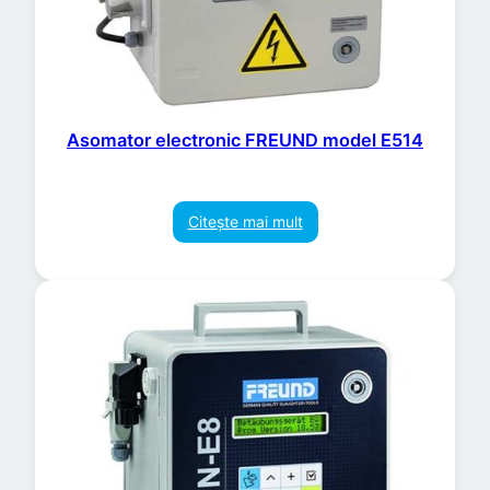
Asomator electronic FREUND model E514
Citește mai mult