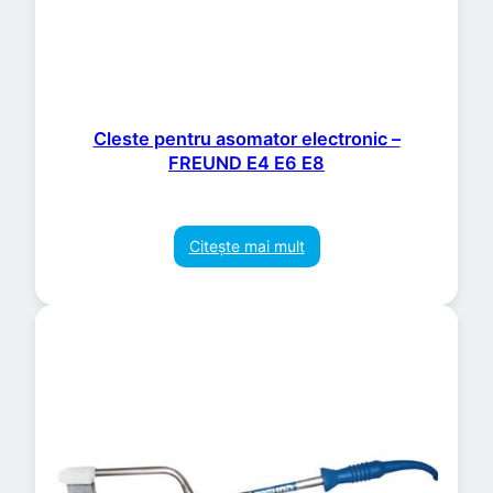
Cleste pentru asomator electronic –
FREUND E4 E6 E8
Citește mai mult