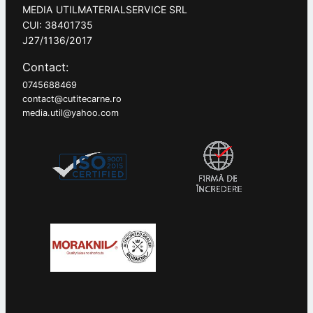
MEDIA UTILMATERIALSERVICE SRL
CUI: 38401735
J27/1136/2017
Contact:
0745688469
contact@cutitecarne.ro
media.util@yahoo.com