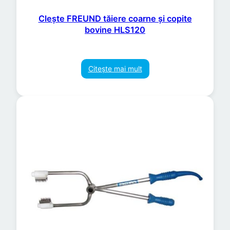
Clește FREUND tăiere coarne și copite
bovine HLS120
Citește mai mult