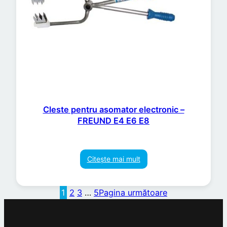
Cleste pentru asomator electronic –
FREUND E4 E6 E8
Citește mai mult
1
2
3
…
5
Pagina următoare