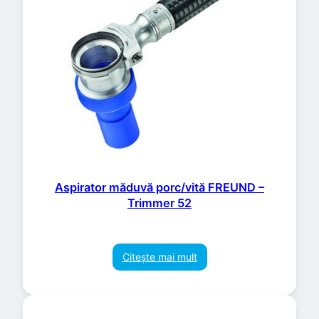
Aspirator măduvă porc/vită FREUND –
Trimmer 52
Citește mai mult